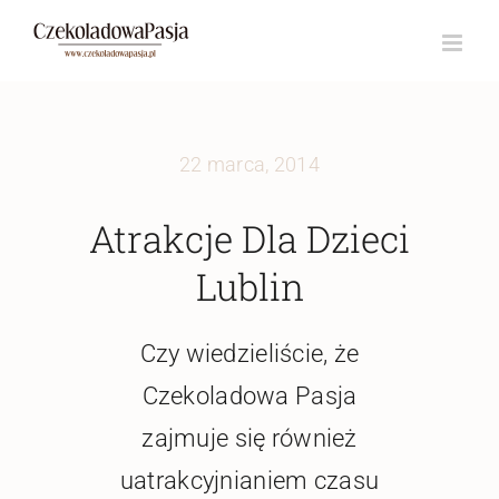
Przejdź
do
zawartości
22 marca, 2014
Atrakcje Dla Dzieci
Lublin
Czy wiedzieliście, że
Czekoladowa Pasja
zajmuje się również
uatrakcyjnianiem czasu